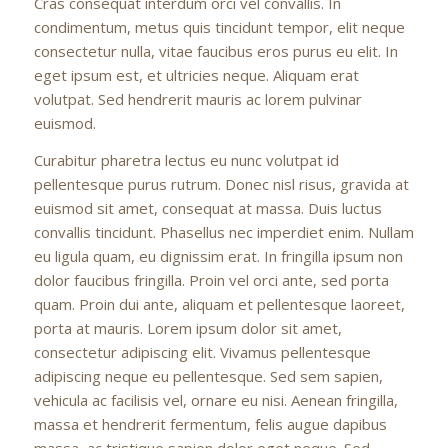
Cras consequat interdum orci vel convallis. In
condimentum, metus quis tincidunt tempor, elit neque
consectetur nulla, vitae faucibus eros purus eu elit. In
eget ipsum est, et ultricies neque. Aliquam erat
volutpat. Sed hendrerit mauris ac lorem pulvinar
euismod.
Curabitur pharetra lectus eu nunc volutpat id
pellentesque purus rutrum. Donec nisl risus, gravida at
euismod sit amet, consequat at massa. Duis luctus
convallis tincidunt. Phasellus nec imperdiet enim. Nullam
eu ligula quam, eu dignissim erat. In fringilla ipsum non
dolor faucibus fringilla. Proin vel orci ante, sed porta
quam. Proin dui ante, aliquam et pellentesque laoreet,
porta at mauris. Lorem ipsum dolor sit amet,
consectetur adipiscing elit. Vivamus pellentesque
adipiscing neque eu pellentesque. Sed sem sapien,
vehicula ac facilisis vel, ornare eu nisi. Aenean fringilla,
massa et hendrerit fermentum, felis augue dapibus
massa, ac tristique sapien dolor eget neque. Sed