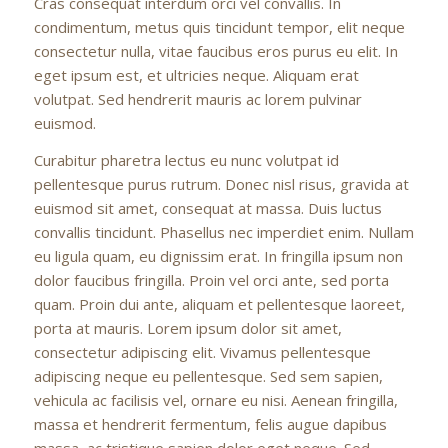
Cras consequat interdum orci vel convallis. In
condimentum, metus quis tincidunt tempor, elit neque
consectetur nulla, vitae faucibus eros purus eu elit. In
eget ipsum est, et ultricies neque. Aliquam erat
volutpat. Sed hendrerit mauris ac lorem pulvinar
euismod.
Curabitur pharetra lectus eu nunc volutpat id
pellentesque purus rutrum. Donec nisl risus, gravida at
euismod sit amet, consequat at massa. Duis luctus
convallis tincidunt. Phasellus nec imperdiet enim. Nullam
eu ligula quam, eu dignissim erat. In fringilla ipsum non
dolor faucibus fringilla. Proin vel orci ante, sed porta
quam. Proin dui ante, aliquam et pellentesque laoreet,
porta at mauris. Lorem ipsum dolor sit amet,
consectetur adipiscing elit. Vivamus pellentesque
adipiscing neque eu pellentesque. Sed sem sapien,
vehicula ac facilisis vel, ornare eu nisi. Aenean fringilla,
massa et hendrerit fermentum, felis augue dapibus
massa, ac tristique sapien dolor eget neque. Sed